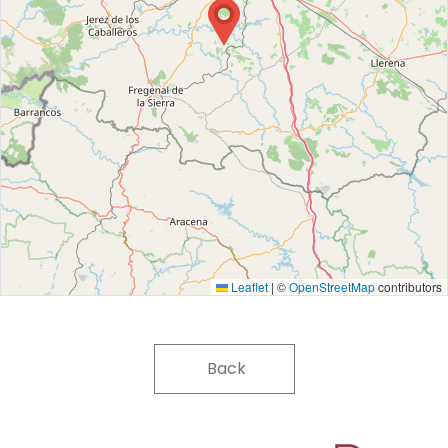
Leaflet
|
©
OpenStreetMap
contributors
Back