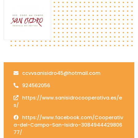
ccvvsanisidro45@hotmail.com
924562056
https://www.sanisidrocooperativa.es/e
s/
https://www.facebook.com/Cooperativ
a-del-Campo-San-Isidro-3084944429806
77/