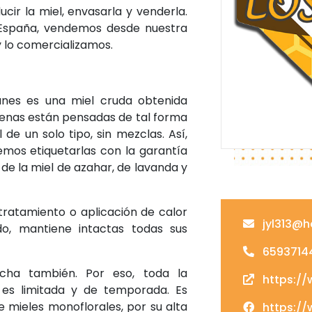
cir la miel, envasarla y venderla.
España, vendemos desde nuestra
 lo comercializamos.
anes es una miel cruda obtenida
menas están pensadas de tal forma
de un solo tipo, sin mezclas. Así,
mos etiquetarlas con la garantía
de la miel de azahar, de lavanda y
 tratamiento o aplicación de calor
jyl313@h
o, mantiene intactas todas sus
6593714
ha también. Por eso, toda la
https://
 es limitada y de temporada. Es
e mieles monoflorales, por su alta
https://