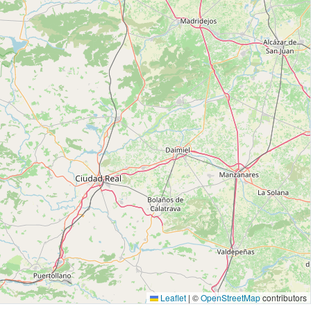
Leaflet
|
©
OpenStreetMap
contributors