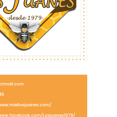
otmail.com
45
www.miellosjuanes.com/
www.facebook.com/Losjuanes1979/