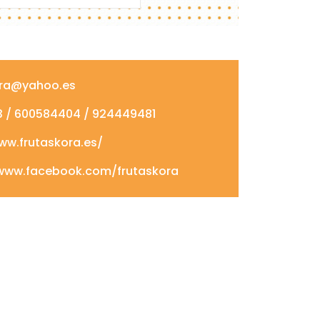
ora@yahoo.es
3 / 600584404 / 924449481
ww.frutaskora.es/
www.facebook.com/frutaskora