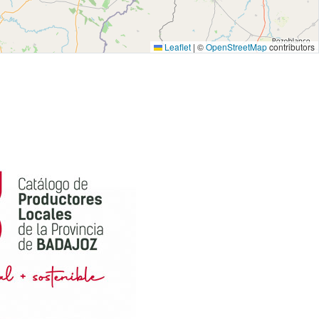
Leaflet
|
©
OpenStreetMap
contributors