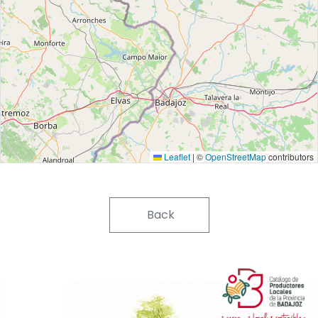
Leaflet
|
©
OpenStreetMap
contributors
Back