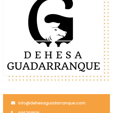
info@dehesaguadarranque.com