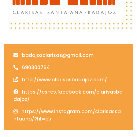
badajozclarisas@gmail.com
690300764
http://www.clarisasbadajoz.com/
https://es-es.facebook.com/clarisasba
dajoz/
https://www.instagram.com/clarisassa
ntaana/?hl=es