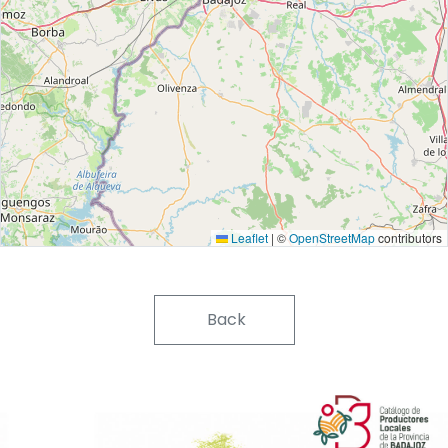
Leaflet
|
©
OpenStreetMap
contributors
Back