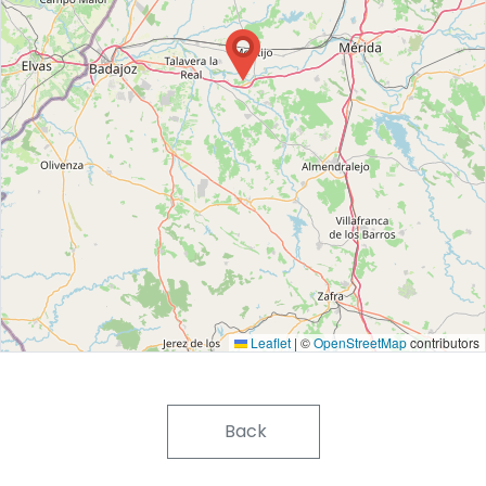
Leaflet
|
©
OpenStreetMap
contributors
Back