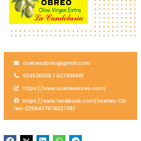
aceitesobreo@gmail.com
924530028 / 627436001
https://www.aceitesobreo.com/
https://www.facebook.com/Aceites-Ob
reo-225647767822738/