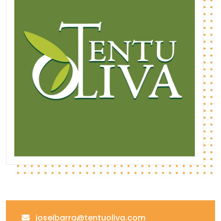
joseibarra@tentuoliva.com