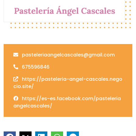
pasteleriaangelcascales@gmail.com
675596846
https://pasteleria-angel-cascales.nego
cio.site/
https://es-es.facebook.com/pasteleria
angelcascales/