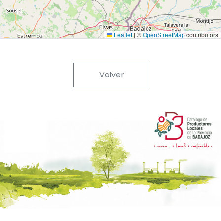
Leaflet
|
©
OpenStreetMap
contributors
Volver