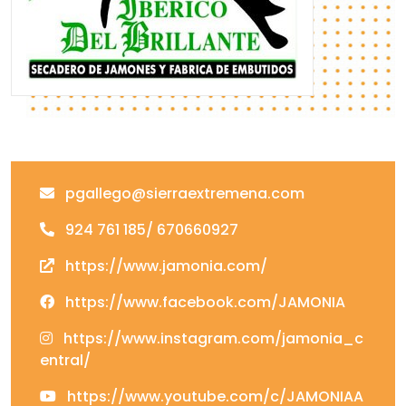
pgallego@sierraextremena.com
924 761 185/ 670660927
https://www.jamonia.com/
https://www.facebook.com/JAMONIA
https://www.instagram.com/jamonia_c
entral/
https://www.youtube.com/c/JAMONIAA