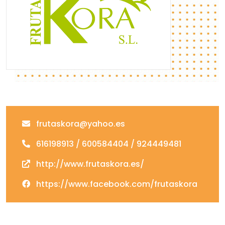
frutaskora@yahoo.es
616198913 / 600584404 / 924449481
http://www.frutaskora.es/
https://www.facebook.com/frutaskora