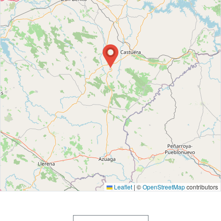
Leaflet
|
©
OpenStreetMap
contributors