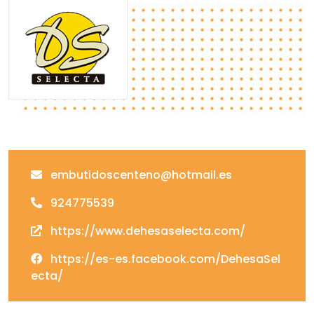
embutidoscenteno@hotmail.es
924775539
https://www.dehesaselecta.com/
https://es-es.facebook.com/DehesaSel
ecta/