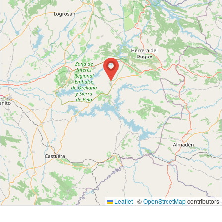
Leaflet
|
©
OpenStreetMap
contributors