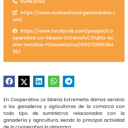
924630192
https://www.aceiteolivavirgenlasiberia.c
om/
https://www.facebook.com/people/Co
operativa-La-Siberia-Extreme%C3%B1a-Ac
eite-Semillas-Fitosanitarios/1000701510364
35/
En Cooperativa La Siberia Extremeña damos servicio
a los ganaderos y agricultores de la comarca con
todo tipo de suministros relacionados con la
ganadería y agricultura, siendo la principal actividad
de la cooperativa la almazara.