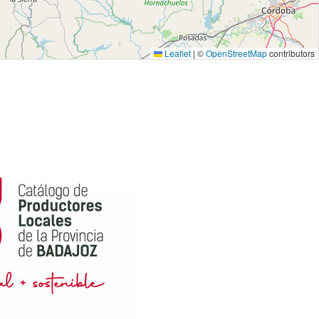
Leaflet
|
©
OpenStreetMap
contributors