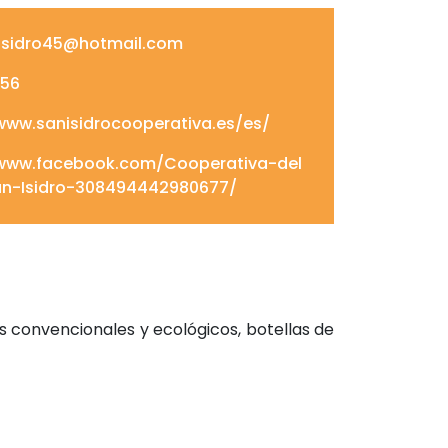
isidro45@hotmail.com
56
www.sanisidrocooperativa.es/es/
/www.facebook.com/Cooperativa-del
-Isidro-308494442980677/
s convencionales y ecológicos, botellas de