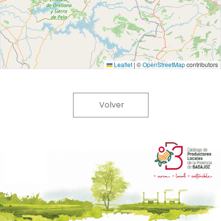
Leaflet
|
©
OpenStreetMap
contributors
Volver