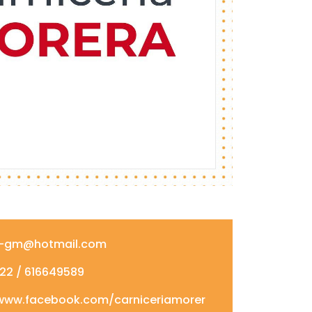
-gm@hotmail.com
2 / 616649589
www.facebook.com/carniceriamorer