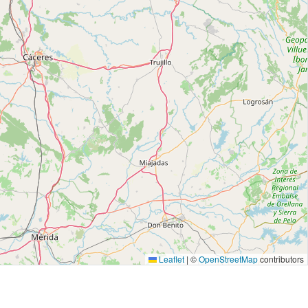
Leaflet
|
©
OpenStreetMap
contributors