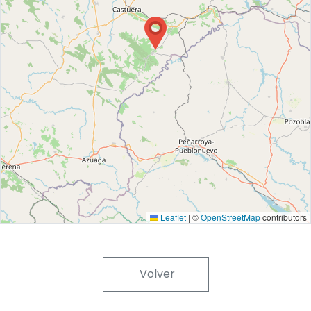
Leaflet
|
©
OpenStreetMap
contributors
Volver