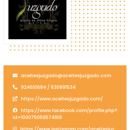
aceitesjuzgado@aceitesjuzgado.com
924610684 / 630891534
https://www.aceitesjuzgado.com/
https://www.facebook.com/profile.php?
id=100075059574169
https://www.instagram.com/aceitesjuz