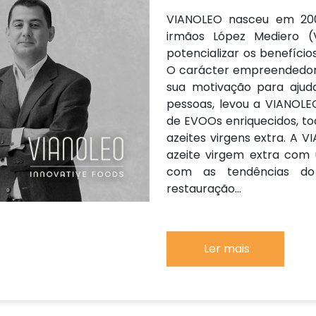
VIANOLEO nasceu em 2004
irmãos López Mediero (
potencializar os benefício
O carácter empreendedor e
sua motivação para ajud
pessoas, levou a VIANOL
de EVOOs enriquecidos, t
azeites virgens extra. A 
azeite virgem extra com
com as tendências do 
restauração...
Ler mais