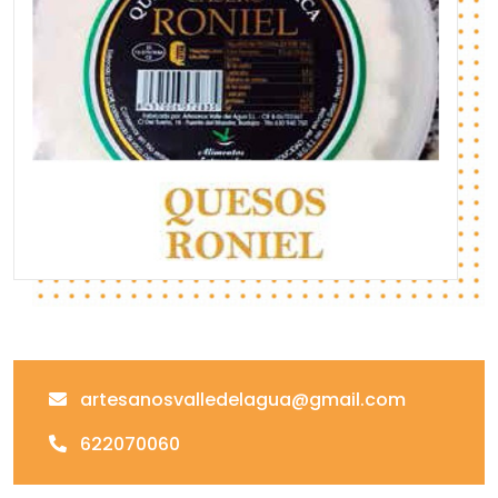
artesanosvalledelagua@gmail.com
622070060