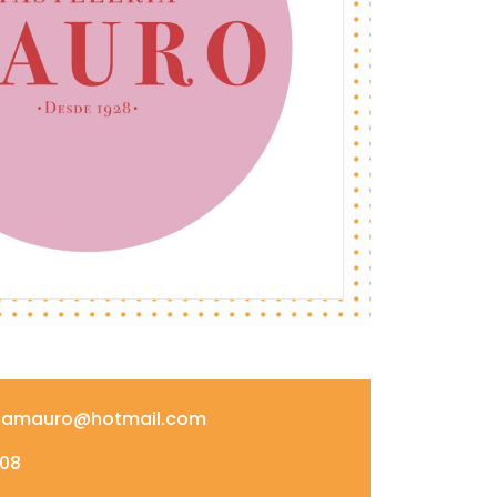
riamauro@hotmail.com
08