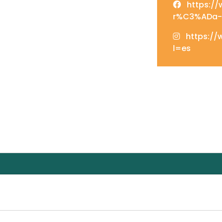
https://
r%C3%ADa-
https:/
l=es