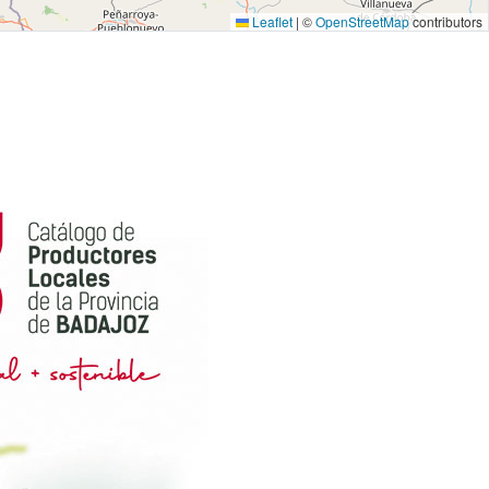
Leaflet
|
©
OpenStreetMap
contributors