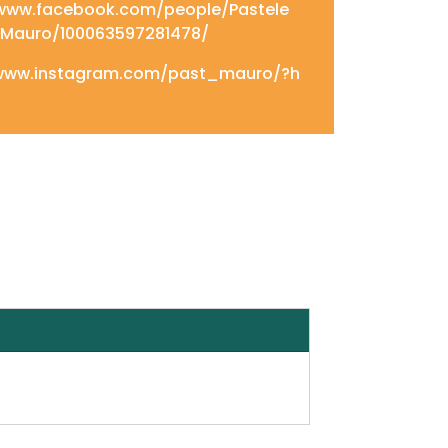
www.facebook.com/people/Pastele
Mauro/100063597281478/
/www.instagram.com/past_mauro/?h