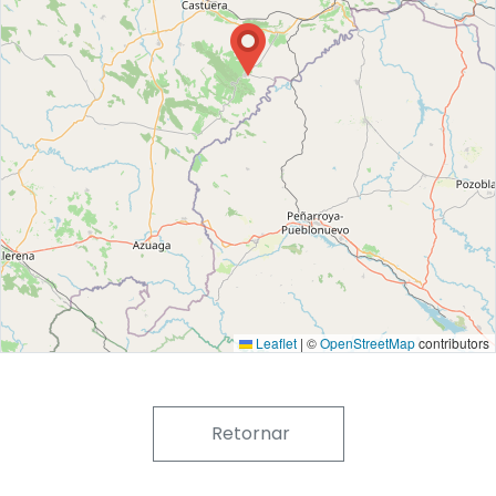
Leaflet
|
©
OpenStreetMap
contributors
Retornar