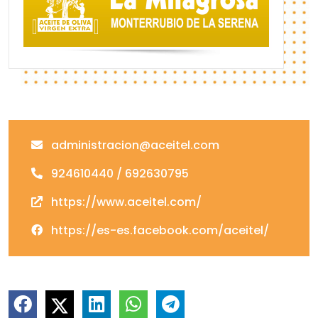
administracion@aceitel.com
924610440 / 692630795
https://www.aceitel.com/
https://es-es.facebook.com/aceitel/