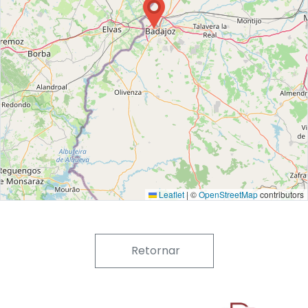
Leaflet
|
©
OpenStreetMap
contributors
Retornar