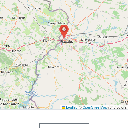
Leaflet
|
©
OpenStreetMap
contributors