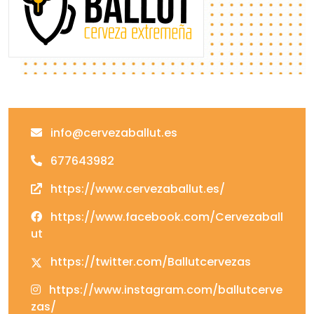
info@cervezaballut.es
677643982
https://www.cervezaballut.es/
https://www.facebook.com/Cervezaball
ut
https://twitter.com/Ballutcervezas
https://www.instagram.com/ballutcerve
zas/