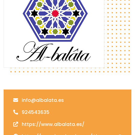
info@albalata.es
924543635
https://www.albalata.es/