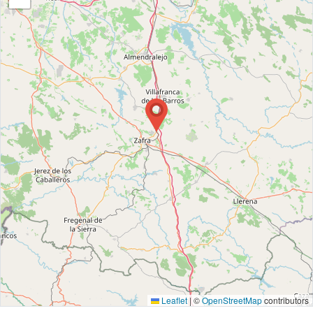
Leaflet
|
©
OpenStreetMap
contributors