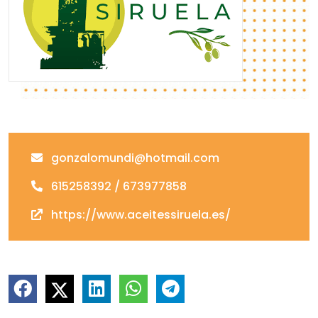
gonzalomundi@hotmail.com
615258392 / 673977858
https://www.aceitessiruela.es/