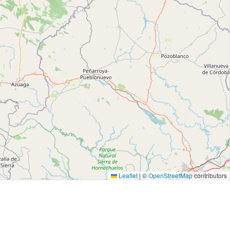
Leaflet
|
©
OpenStreetMap
contributors