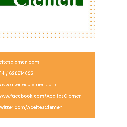
eitesclemen.com
4 / 620914092
/www.aceitesclemen.com
/www.facebook.com/AceitesClemen
twitter.com/AceitesClemen