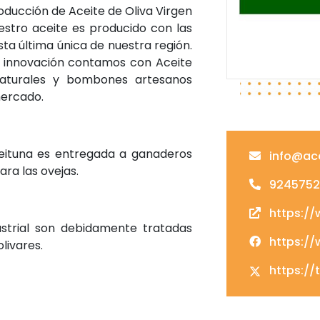
oducción de Aceite de Oliva Virgen
estro aceite es producido con las
ta última única de nuestra región.
 innovación contamos con Aceite
aturales y bombones artesanos
mercado.
aceituna es entregada a ganaderos
info@ac
ara las ovejas.
92457521
https:/
strial son debidamente tratadas
https:/
olivares.
https://